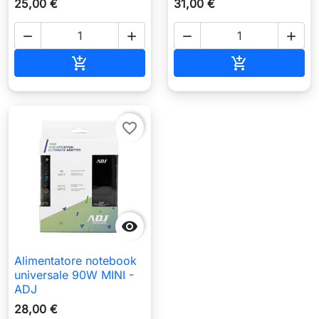
25,00 €
31,00 €




Aggiungi al carrello
Aggiungi al c


favorite_border

Alimentatore notebook
universale 90W MINI -
ADJ
28,00 €