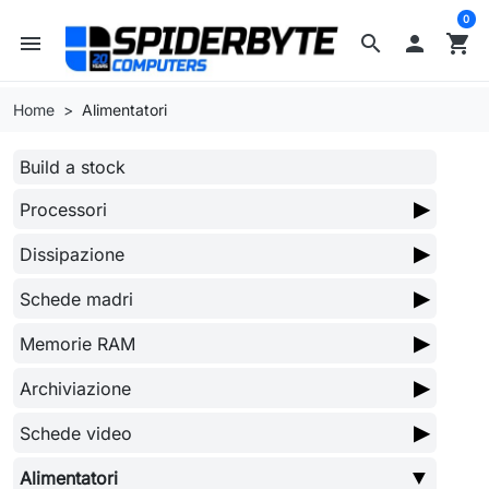
0
menu
search

shopping_cart
Home
Alimentatori
Build a stock
▶
Processori
▶
Dissipazione
▶
Schede madri
▶
Memorie RAM
▶
Archiviazione
▶
Schede video
▼
Alimentatori