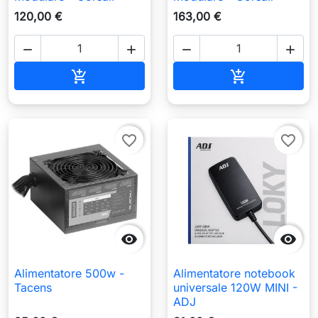
120,00 €
163,00 €




Aggiungi al carrello
Aggiungi al c


favorite_border
favorite_border


Alimentatore 500w -
Alimentatore notebook
Tacens
universale 120W MINI -
ADJ