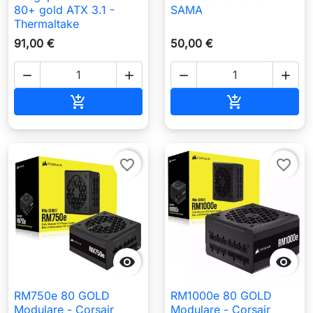
80+ gold ATX 3.1 -
SAMA
Thermaltake
91,00 €
50,00 €




Aggiungi al carrello
Aggiungi al c


favorite_border
favorite_border


RM750e 80 GOLD
RM1000e 80 GOLD
Modulare - Corsair
Modulare - Corsair