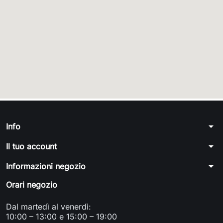
arrow_drop_down
Info
arrow_drop_down
Il tuo account
arrow_drop_down
Informazioni negozio
Orari negozio
Dal martedì al venerdì:
10:00 – 13:00 e 15:00 – 19:00