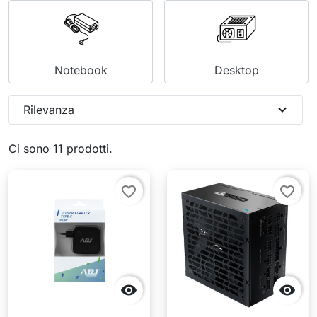
Notebook
Desktop
expand_more
Rilevanza
Ci sono 11 prodotti.
favorite_border
favorite_border

