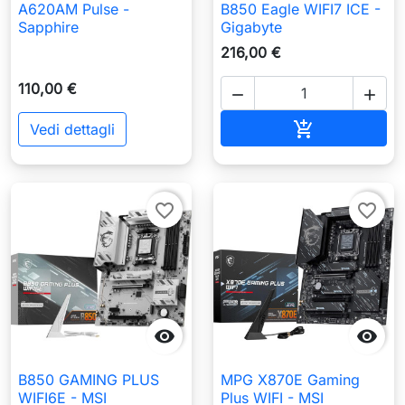
A620AM Pulse -
B850 Eagle WIFI7 ICE -
Sapphire
Gigabyte
216,00 €
110,00 €


Aggiungi al c

Vedi dettagli
favorite_border
favorite_border


B850 GAMING PLUS
MPG X870E Gaming
WIFI6E - MSI
Plus WIFI - MSI