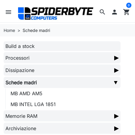
0
menu
search

shopping_cart
Home
Schede madri
Build a stock
▶
Processori
▶
Dissipazione
▼
Schede madri
MB AMD AM5
MB INTEL LGA 1851
▶
Memorie RAM
▶
Archiviazione