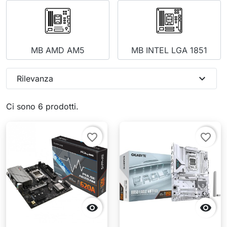
MB AMD AM5
MB INTEL LGA 1851
expand_more
Rilevanza
Ci sono 6 prodotti.
favorite_border
favorite_border

