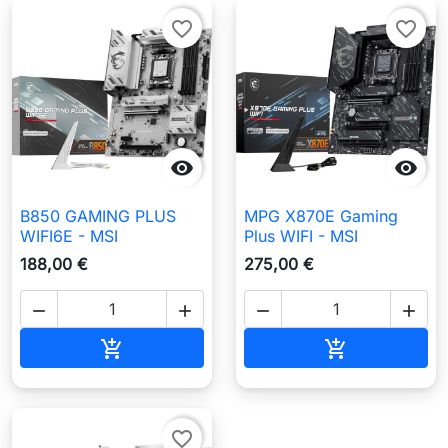
favorite_border
favorite_border


B850 GAMING PLUS
MPG X870E Gaming
WIFI6E - MSI
Plus WIFI - MSI
188,00 €
275,00 €




Aggiungi al carrello
Aggiungi al c


favorite_border