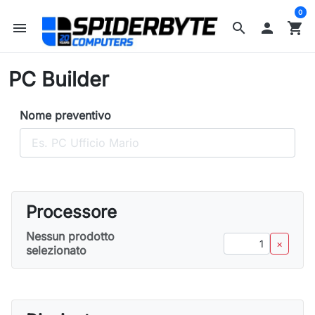
0
menu
search

shopping_cart
PC Builder
Nome preventivo
Processore
Nessun prodotto
–
×
selezionato