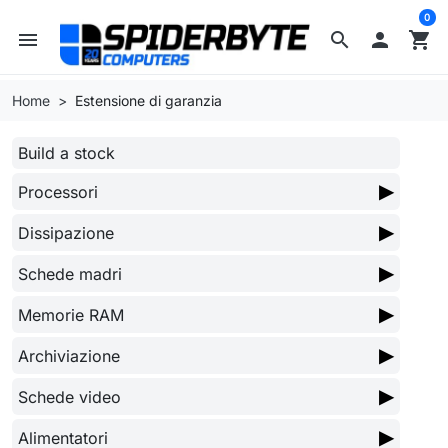
0
menu
search

shopping_cart
Home
Estensione di garanzia
Build a stock
▶
Processori
▶
Dissipazione
▶
Schede madri
▶
Memorie RAM
▶
Archiviazione
▶
Schede video
▶
Alimentatori