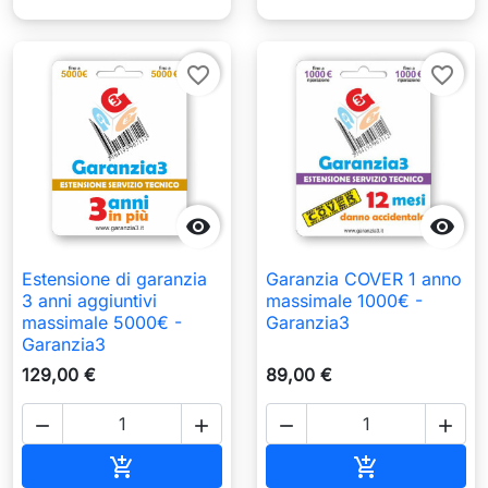
favorite_border
favorite_border


Estensione di garanzia
Garanzia COVER 1 anno
3 anni aggiuntivi
massimale 1000€ -
massimale 5000€ -
Garanzia3
Garanzia3
129,00 €
89,00 €




Aggiungi al carrello
Aggiungi al c

