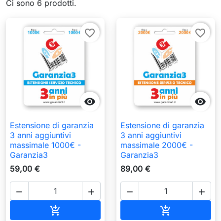
Ci sono 6 prodotti.
favorite_border
favorite_border


Estensione di garanzia
Estensione di garanzia
3 anni aggiuntivi
3 anni aggiuntivi
massimale 1000€ -
massimale 2000€ -
Garanzia3
Garanzia3
59,00 €
89,00 €




Aggiungi al carrello
Aggiungi al c

