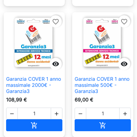
favorite_border
favorite_border


Garanzia COVER 1 anno
Garanzia COVER 1 anno
massimale 2000€ -
massimale 500€ -
Garanzia3
Garanzia3
108,99 €
69,00 €




Aggiungi al carrello
Aggiungi al c

