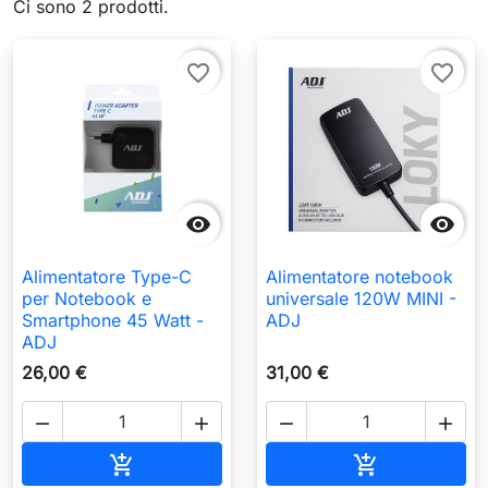
Ci sono 2 prodotti.
favorite_border
favorite_border


Alimentatore Type-C
Alimentatore notebook
per Notebook e
universale 120W MINI -
Smartphone 45 Watt -
ADJ
ADJ
26,00 €
31,00 €




Aggiungi al carrello
Aggiungi al c

