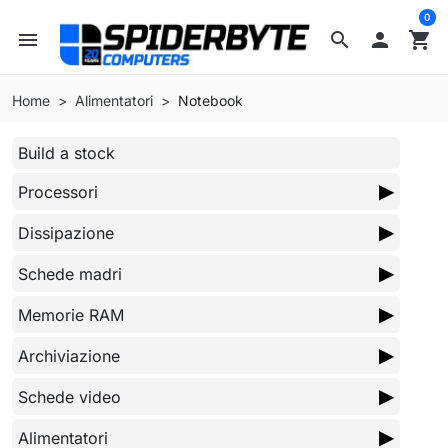
0
menu
search

shopping_cart
Home
Alimentatori
Notebook
Build a stock
▶
Processori
▶
Dissipazione
▶
Schede madri
▶
Memorie RAM
▶
Archiviazione
▶
Schede video
▶
Alimentatori