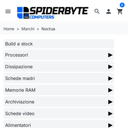
0
menu
search

shopping_cart
Home
Marchi
Noctua
Build a stock
▶
Processori
▶
Dissipazione
▶
Schede madri
▶
Memorie RAM
▶
Archiviazione
▶
Schede video
▶
Alimentatori