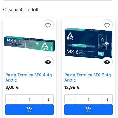
Ci sono 4 prodotti.
favorite_border
favorite_border


Pasta Termica MX-4 4g
Pasta Termica MX-6 4g
Arctic
Arctic
8,00 €
12,99 €




Aggiungi al carrello
Aggiungi al c

