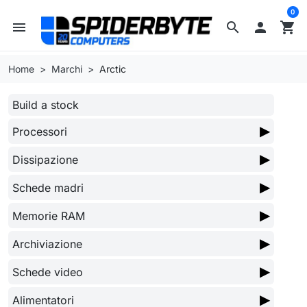
0
menu
search

shopping_cart
Home
Marchi
Arctic
Build a stock
▶
Processori
▶
Dissipazione
▶
Schede madri
▶
Memorie RAM
▶
Archiviazione
▶
Schede video
▶
Alimentatori