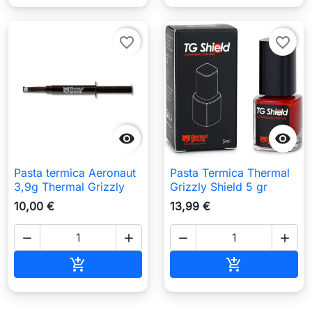
favorite_border
favorite_border


Pasta termica Aeronaut
Pasta Termica Thermal
3,9g Thermal Grizzly
Grizzly Shield 5 gr
10,00 €
13,99 €




Aggiungi al carrello
Aggiungi al c

