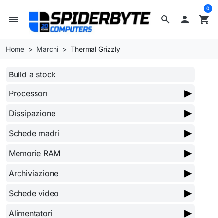
0
menu
search

shopping_cart
Home
Marchi
Thermal Grizzly
Build a stock
▶
Processori
▶
Dissipazione
▶
Schede madri
▶
Memorie RAM
▶
Archiviazione
▶
Schede video
▶
Alimentatori