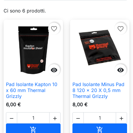
Ci sono 6 prodotti.
favorite_border
favorite_border


Pad Isolante Kapton 10
Pad Isolante Minus Pad
x 60 mm Thermal
8 120 x 20 X 0,5 mm
Grizzly
Thermal Grizzly
6,00 €
8,00 €




Aggiungi al carrello
Aggiungi al c

