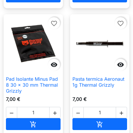
favorite_border
favorite_border


Pad Isolante Minus Pad
Pasta termica Aeronaut
8 30 x 30 mm Thermal
1g Thermal Grizzly
Grizzly
7,00 €
7,00 €




Aggiungi al carrello
Aggiungi al c

