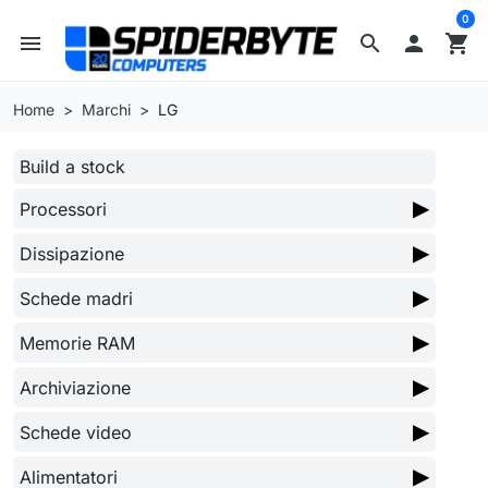
0
menu
search

shopping_cart
Home
Marchi
LG
Build a stock
▶
Processori
▶
Dissipazione
▶
Schede madri
▶
Memorie RAM
▶
Archiviazione
▶
Schede video
▶
Alimentatori