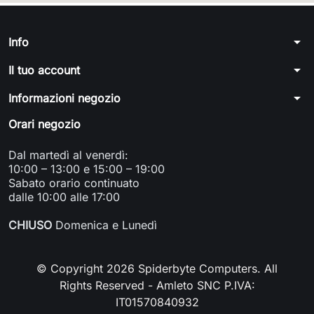
arrow_drop_down
Info
arrow_drop_down
Il tuo account
arrow_drop_down
Informazioni negozio
Orari negozio
Dal martedì al venerdì:
10:00 – 13:00 e 15:00 – 19:00
Sabato orario continuato
dalle 10:00 alle 17:00
CHIUSO
Domenica e Lunedì
© Copyright 2026 Spiderbyte Computers. All
Rights Reserved - Amleto SNC P.IVA:
IT01570840932