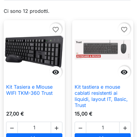
Ci sono 12 prodotti.
favorite_border
favorite_border


Kit Tasiera e Mlouse
Kit tastiera e mouse
WIFI TKM-360 Trust
cablati resistenti ai
liquidi, layout IT, Basic,
Trust
27,00 €
15,00 €



