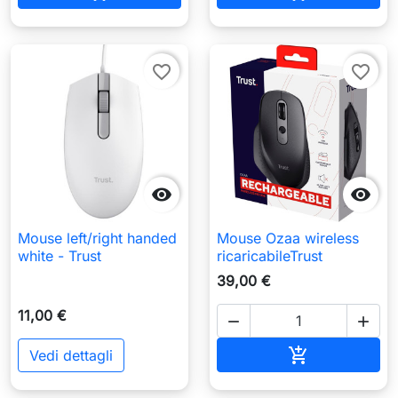
favorite_border
favorite_border


Mouse left/right handed
Mouse Ozaa wireless
white - Trust
ricaricabileTrust
39,00 €
11,00 €


Aggiungi al c

Vedi dettagli