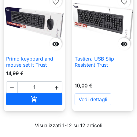
favorite_border
favorite_border


Primo keyboard and
Tastiera USB Slip-
mouse set it Trust
Resistent Trust
14,99 €
10,00 €


Aggiungi al carrello

Vedi dettagli
Visualizzati 1-12 su 12 articoli