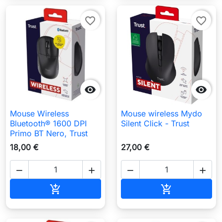
favorite_border
favorite_border


Mouse Wireless
Mouse wireless Mydo
Bluetooth® 1600 DPI
Silent Click - Trust
Primo BT Nero, Trust
18,00 €
27,00 €




Aggiungi al carrello
Aggiungi al c

