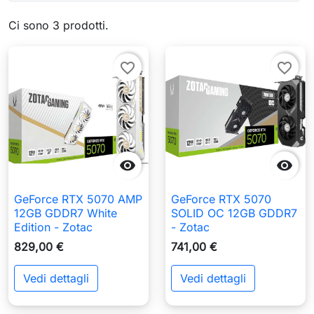
Ci sono 3 prodotti.
favorite_border
favorite_border


GeForce RTX 5070 AMP
GeForce RTX 5070
12GB GDDR7 White
SOLID OC 12GB GDDR7
Edition - Zotac
- Zotac
829,00 €
741,00 €
Vedi dettagli
Vedi dettagli