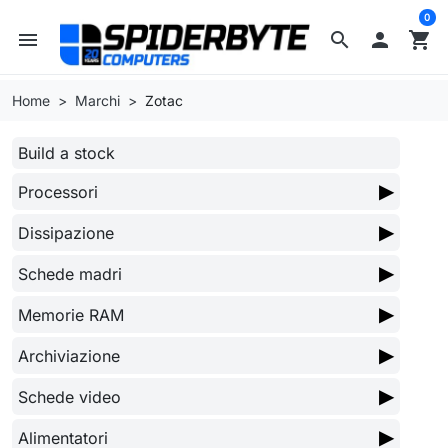
0
menu
search

shopping_cart
Home
Marchi
Zotac
Build a stock
▶
Processori
▶
Dissipazione
▶
Schede madri
▶
Memorie RAM
▶
Archiviazione
▶
Schede video
▶
Alimentatori