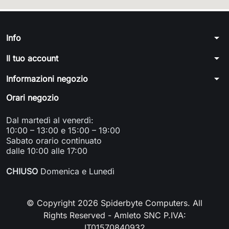
arrow_drop_down
Info
arrow_drop_down
Il tuo account
arrow_drop_down
Informazioni negozio
Orari negozio
Dal martedì al venerdì:
10:00 – 13:00 e 15:00 – 19:00
Sabato orario continuato
dalle 10:00 alle 17:00
CHIUSO
Domenica e Lunedì
© Copyright 2026 Spiderbyte Computers. All
Rights Reserved - Amleto SNC P.IVA:
IT01570840932