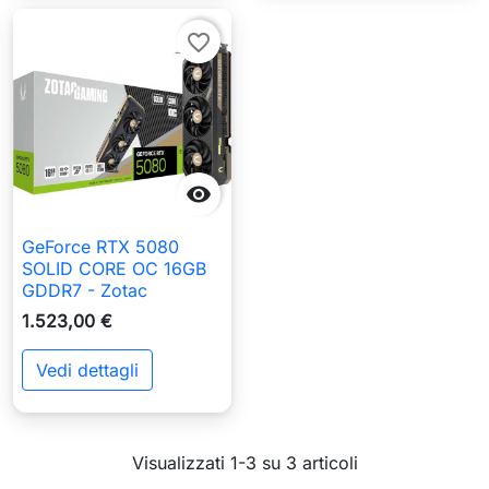
favorite_border

GeForce RTX 5080
SOLID CORE OC 16GB
GDDR7 - Zotac
1.523,00 €
Vedi dettagli
Visualizzati 1-3 su 3 articoli