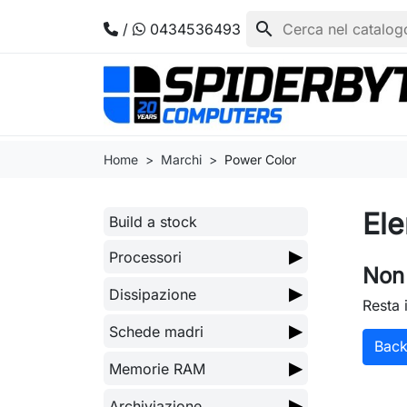
search
/
0434536493
Home
Marchi
Power Color
Ele
Build a stock
▶
Processori
Non 
▶
Dissipazione
Resta 
▶
Schede madri
Bac
▶
Memorie RAM
▶
Archiviazione