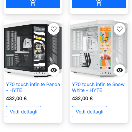
Aggiungi al carrello
Aggiungi al c


favorite_border
favorite_border


Y70 touch infinite Panda
Y70 touch infinite Snow
- HYTE
White - HYTE
432,00 €
432,00 €
Vedi dettagli
Vedi dettagli