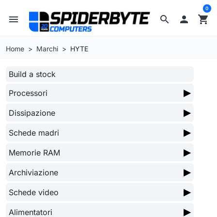
0
menu
search

shopping_cart
Home
Marchi
HYTE
Build a stock
▶
Processori
▶
Dissipazione
▶
Schede madri
▶
Memorie RAM
▶
Archiviazione
▶
Schede video
▶
Alimentatori