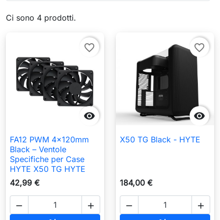
Ci sono 4 prodotti.
favorite_border
favorite_border


FA12 PWM 4x120mm
X50 TG Black - HYTE
Black – Ventole
Specifiche per Case
HYTE X50 TG HYTE
42,99 €
184,00 €



