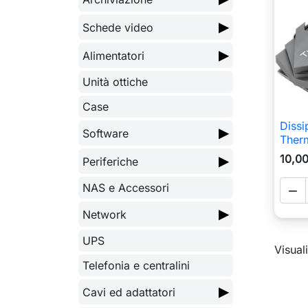
▶
Schede video
▶
Alimentatori
Unità ottiche
Case
Diss
▶
Software
Therm
10,0
▶
Periferiche
NAS e Accessori

▶
Network
UPS
Visuali
Telefonia e centralini
▶
Cavi ed adattatori