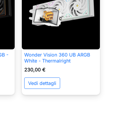
GB -
Wonder Vision 360 UB ARGB

Anteprima
White - Thermalright
230,00 €
Vedi dettagli
ungi al carrello