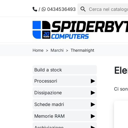
search
/
0434536493
Home
Marchi
Thermalright
Ele
Build a stock
▶
Processori
Ci son
▶
Dissipazione
▶
Schede madri
▶
Memorie RAM
▶
Archiviazione