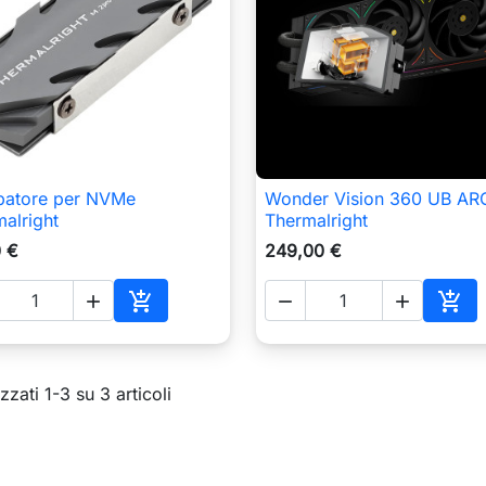
ipatore per NVMe
Wonder Vision 360 UB AR

Anteprima

Anteprima
alright
Thermalright
0 €
249,00 €





Aggiungi al carrello
Aggi
zzati 1-3 su 3 articoli