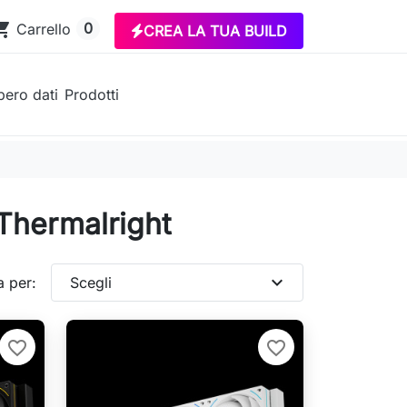
ing_cart
0
Carrello
CREA LA TUA BUILD
ero dati
Prodotti
 Thermalright
expand_more
a per:
Scegli
favorite_border
favorite_border