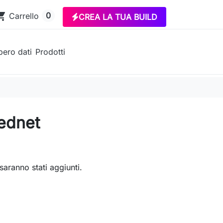
ing_cart
0
Carrello
CREA LA TUA BUILD
ero dati
Prodotti
 ednet
saranno stati aggiunti.