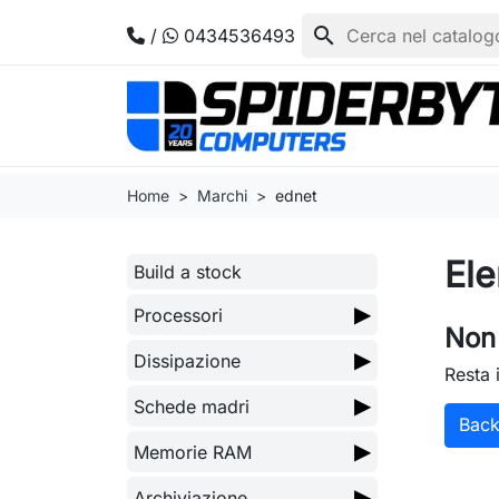
search
/
0434536493
Home
Marchi
ednet
Ele
Build a stock
▶
Processori
Non 
▶
Dissipazione
Resta 
▶
Schede madri
Bac
▶
Memorie RAM
▶
Archiviazione