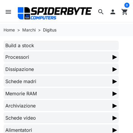
0
menu
search

shopping_cart
Home
Marchi
Digitus
Build a stock
▶
Processori
▶
Dissipazione
▶
Schede madri
▶
Memorie RAM
▶
Archiviazione
▶
Schede video
▶
Alimentatori