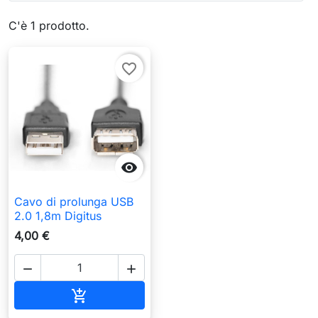
C'è 1 prodotto.
favorite_border

Cavo di prolunga USB
2.0 1,8m Digitus
4,00 €


Aggiungi al carrello
