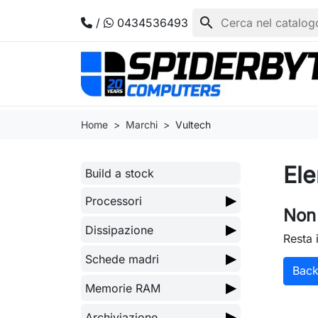
search
/
0434536493
Home
Marchi
Vultech
Ele
Build a stock
▶
Processori
Non 
▶
Dissipazione
Resta 
▶
Schede madri
Bac
▶
Memorie RAM
▶
Archiviazione