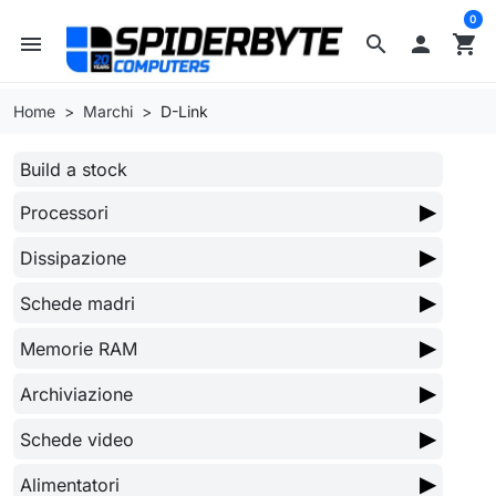
0
menu
search

shopping_cart
Home
Marchi
D-Link
Build a stock
▶
Processori
▶
Dissipazione
▶
Schede madri
▶
Memorie RAM
▶
Archiviazione
▶
Schede video
▶
Alimentatori