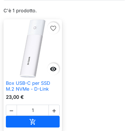
C'è 1 prodotto.
favorite_border

Box USB-C per SSD
M.2 NVMe - D-Link
23,00 €


Aggiungi al carrello
