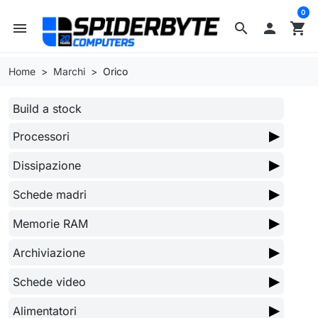
0
menu
search

shopping_cart
Home
Marchi
Orico
Build a stock
▶
Processori
▶
Dissipazione
▶
Schede madri
▶
Memorie RAM
▶
Archiviazione
▶
Schede video
▶
Alimentatori