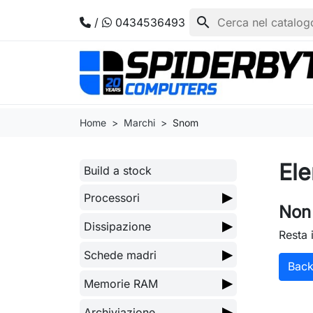
search
/
0434536493
Home
Marchi
Snom
Ele
Build a stock
▶
Processori
Non 
▶
Dissipazione
Resta 
▶
Schede madri
Bac
▶
Memorie RAM
▶
Archiviazione