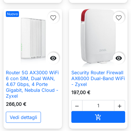
Nuovo
favorite_border
favorite_border


Router 5G AX3000 WiFi
Security Router Firewall
6 con SIM, Dual WAN,
AX6000 Dual-Band WiFi
4.67 Gbps, 4 Porte
- Zyxel
Gigabit, Nebula Cloud -
197,00 €
Zyxel
266,00 €


Aggiungi al c

Vedi dettagli