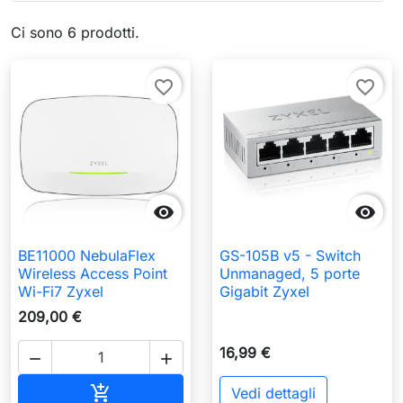
Ci sono 6 prodotti.
favorite_border
favorite_border


BE11000 NebulaFlex
GS-105B v5 - Switch
Wireless Access Point
Unmanaged, 5 porte
Wi-Fi7 Zyxel
Gigabit Zyxel
209,00 €
16,99 €


Aggiungi al carrello

Vedi dettagli