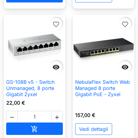
favorite_border
favorite_border


GS-108B v5 - Switch
NebulaFlex Switch Web
Unmanaged, 8 porte
Managed 8 porte
Gigabit Zyxel
Gigabit PoE - Zyxel
22,00 €
157,00 €


Aggiungi al carrello

Vedi dettagli