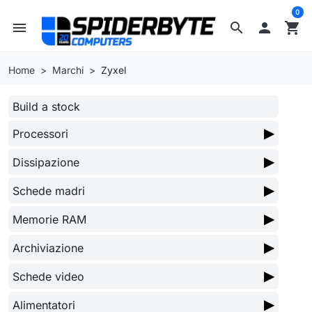
0
menu
search

shopping_cart
Home
Marchi
Zyxel
Build a stock
▶
Processori
▶
Dissipazione
▶
Schede madri
▶
Memorie RAM
▶
Archiviazione
▶
Schede video
▶
Alimentatori