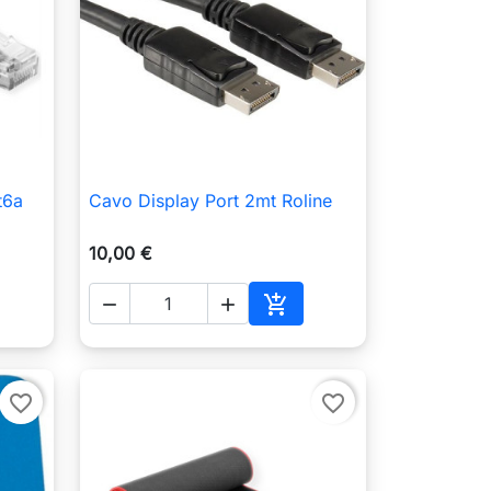
t6a
Cavo Display Port 2mt Roline

Anteprima
10,00 €



Aggiungi al carrello
favorite_border
favorite_border