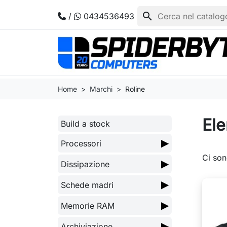
search
/
0434536493
Home
Marchi
Roline
Ele
Build a stock
▶
Processori
Ci son
▶
Dissipazione
▶
Schede madri
▶
Memorie RAM
▶
Archiviazione