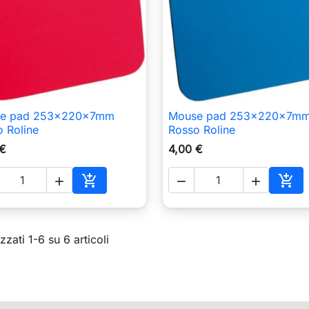
e pad 253x220x7mm
Mouse pad 253x220x7m

Anteprima

Anteprima
 Roline
Rosso Roline
 €
4,00 €





Aggiungi al carrello
Aggi
zzati 1-6 su 6 articoli