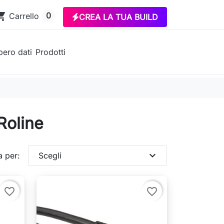
ing_cart
0
Carrello
CREA LA TUA BUILD
ero dati
Prodotti
Roline
expand_more
a per:
Scegli
favorite_border
favorite_border