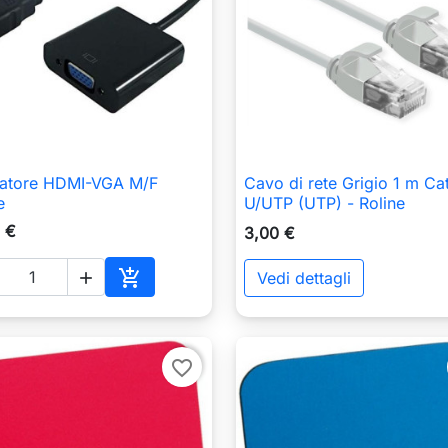
tatore HDMI-VGA M/F
Cavo di rete Grigio 1 m Ca

Anteprima

Anteprima
e
U/UTP (UTP) - Roline
 €
3,00 €

Vedi dettagli

Aggiungi al carrello
favorite_border