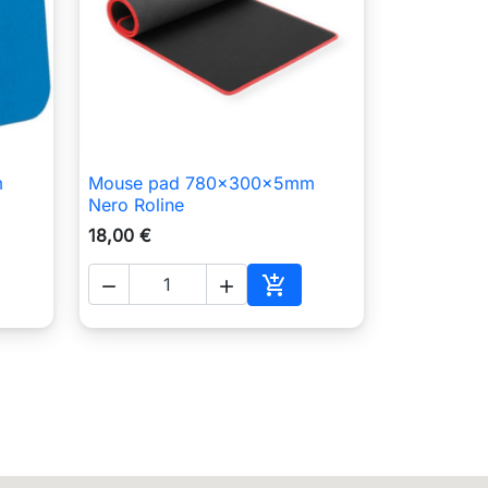
m
Mouse pad 780x300x5mm

Anteprima
Nero Roline
18,00 €



ungi al carrello
Aggiungi al carrello