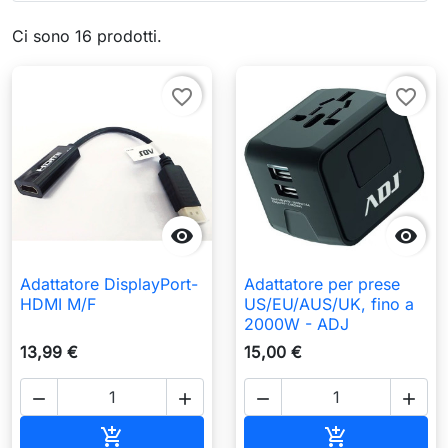
Ci sono 16 prodotti.
favorite_border
favorite_border


Adattatore DisplayPort-
Adattatore per prese
HDMI M/F
US/EU/AUS/UK, fino a
2000W - ADJ
13,99 €
15,00 €




Aggiungi al carrello
Aggiungi al c

