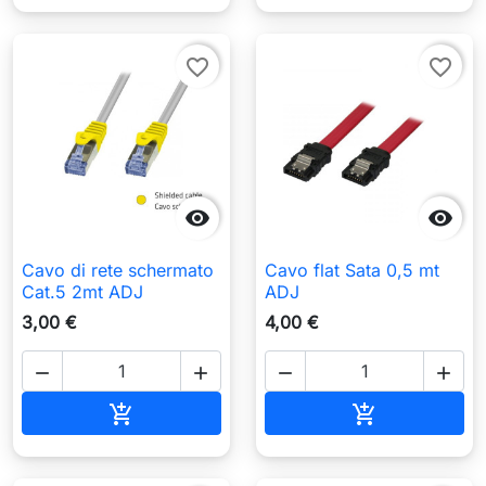
favorite_border
favorite_border


Cavo di rete schermato
Cavo flat Sata 0,5 mt
Cat.5 2mt ADJ
ADJ
3,00 €
4,00 €




Aggiungi al carrello
Aggiungi al c

