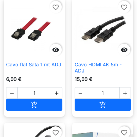
favorite_border
favorite_border


Cavo flat Sata 1 mt ADJ
Cavo HDMI 4K 5m -
ADJ
6,00 €
15,00 €




Aggiungi al carrello
Aggiungi al c


favorite_border
favorite_border