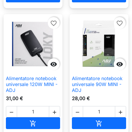
favorite_border
favorite_border


Alimentatore notebook
Alimentatore notebook
universale 120W MINI -
universale 90W MINI -
ADJ
ADJ
31,00 €
28,00 €




Aggiungi al carrello
Aggiungi al c

