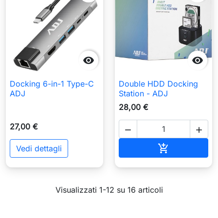


Docking 6-in-1 Type-C
Double HDD Docking
ADJ
Station - ADJ
28,00 €
27,00 €


Aggiungi al c

Vedi dettagli
Visualizzati 1-12 su 16 articoli