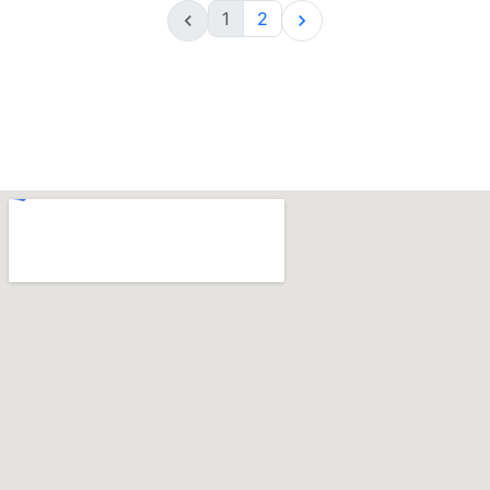
1
2

