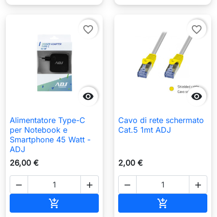
favorite_border
favorite_border


Alimentatore Type-C
Cavo di rete schermato
per Notebook e
Cat.5 1mt ADJ
Smartphone 45 Watt -
ADJ
26,00 €
2,00 €




Aggiungi al carrello
Aggiungi al c

