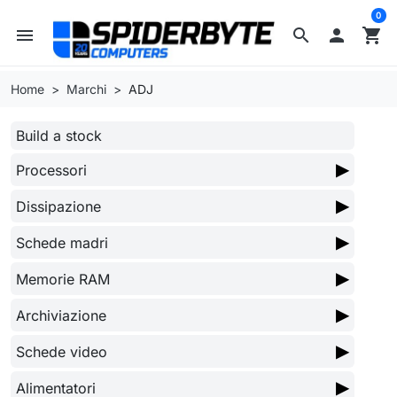
0
menu
search

shopping_cart
Home
Marchi
ADJ
Build a stock
▶
Processori
▶
Dissipazione
▶
Schede madri
▶
Memorie RAM
▶
Archiviazione
▶
Schede video
▶
Alimentatori