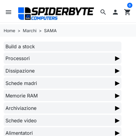
0
menu
search

shopping_cart
Home
Marchi
SAMA
Build a stock
▶
Processori
▶
Dissipazione
▶
Schede madri
▶
Memorie RAM
▶
Archiviazione
▶
Schede video
▶
Alimentatori