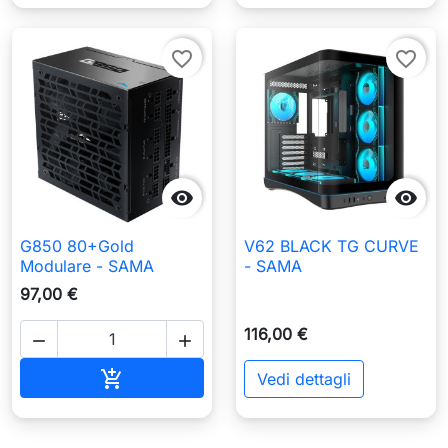
favorite_border
favorite_border


G850 80+Gold
V62 BLACK TG CURVE
Modulare - SAMA
- SAMA
97,00 €
116,00 €


Aggiungi al carrello

Vedi dettagli