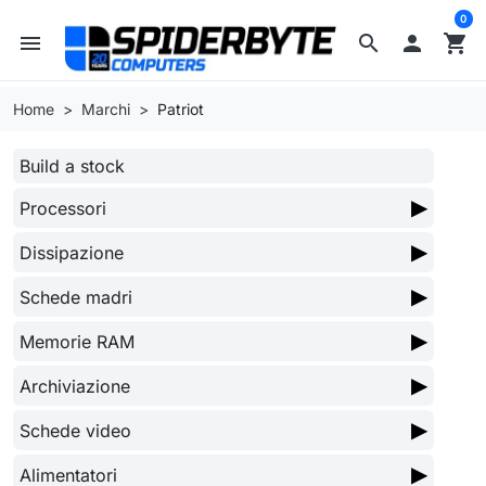
0
menu
search

shopping_cart
Home
Marchi
Patriot
Build a stock
▶
Processori
▶
Dissipazione
▶
Schede madri
▶
Memorie RAM
▶
Archiviazione
▶
Schede video
▶
Alimentatori