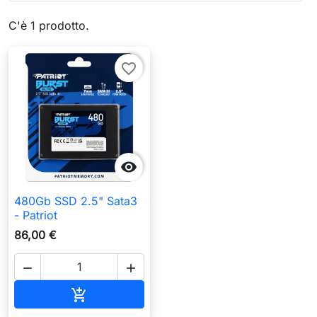
C'è 1 prodotto.
favorite_border

480Gb SSD 2.5" Sata3
- Patriot
86,00 €


Aggiungi al carrello
