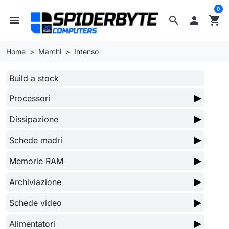
0
menu
search

shopping_cart
Home
Marchi
Intenso
Build a stock
▶
Processori
▶
Dissipazione
▶
Schede madri
▶
Memorie RAM
▶
Archiviazione
▶
Schede video
▶
Alimentatori