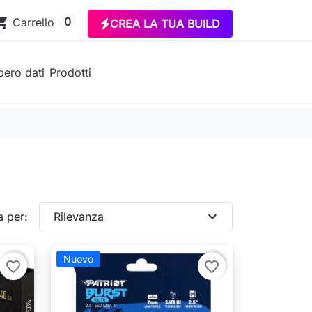
ing_cart
0
Carrello
CREA LA TUA BUILD
ero dati
Prodotti
expand_more
a per:
Rilevanza
Nuovo
favorite_border
favorite_border