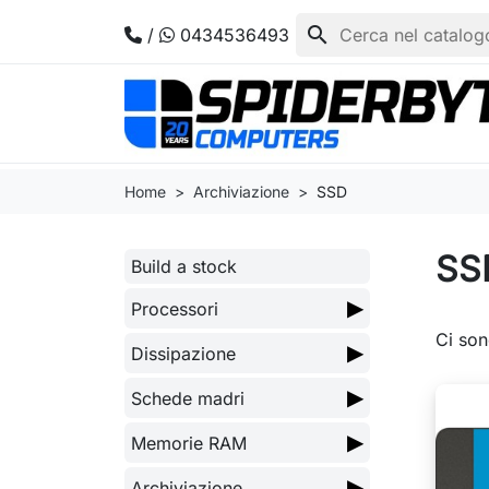
search
/
0434536493
Home
Archiviazione
SSD
SS
Build a stock
▶
Processori
Ci son
▶
Dissipazione
▶
Schede madri
▶
Memorie RAM
▶
Archiviazione