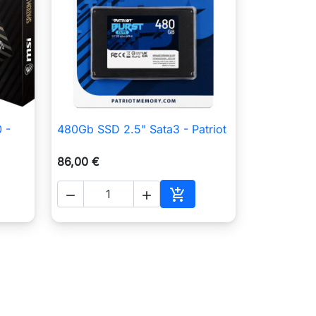
 -
480Gb SSD 2.5" Sata3 - Patriot

Anteprima
86,00 €



Aggiungi al carrello