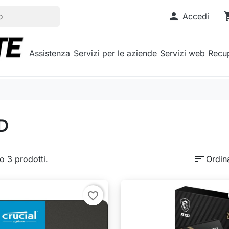

shopp
Accedi
Assistenza
Servizi per le aziende
Servizi web
Recup
D
sort
o 3 prodotti.
Ordin
favorite_border