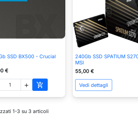
Gb SSD BX500 - Crucial
240Gb SSD SPATIUM S270

Anteprima

Anteprima
MSI
00 €
55,00 €

Vedi dettagli

Aggiungi al carrello
zzati 1-3 su 3 articoli