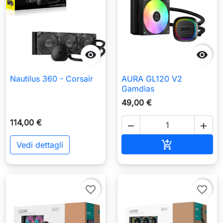


Nautilus 360 - Corsair
AURA GL120 V2
Gamdias
49,00 €
114,00 €


Aggiungi al c

Vedi dettagli
favorite_border
favorite_border