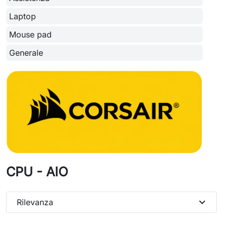
Laptop
Mouse pad
Generale
CPU - AIO
expand_more
Rilevanza