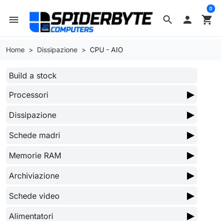
0
menu
search

shopping_cart
Home
Dissipazione
CPU - AIO
Build a stock
▶
Processori
▶
Dissipazione
▶
Schede madri
▶
Memorie RAM
▶
Archiviazione
▶
Schede video
▶
Alimentatori