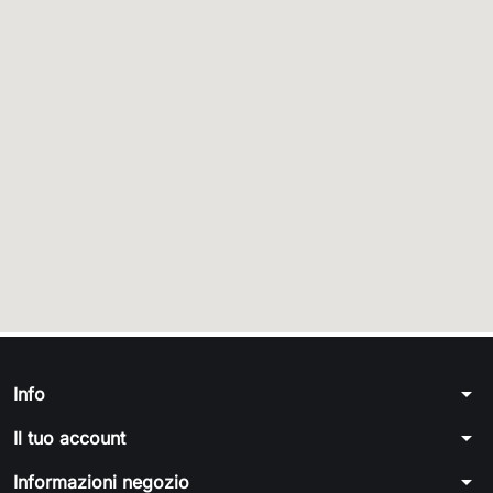
arrow_drop_down
Info
arrow_drop_down
Il tuo account
arrow_drop_down
Informazioni negozio