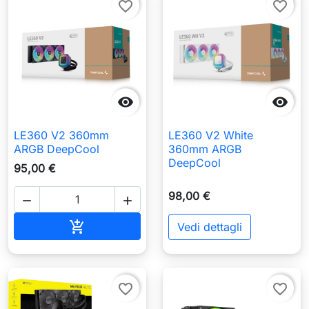
favorite_border
favorite_border


LE360 V2 360mm
LE360 V2 White
ARGB DeepCool
360mm ARGB
DeepCool
95,00 €
98,00 €


Aggiungi al carrello

Vedi dettagli
favorite_border
favorite_border