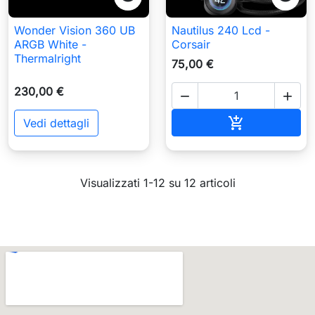
Wonder Vision 360 UB
Nautilus 240 Lcd -
ARGB White -
Corsair
Thermalright
75,00 €
230,00 €


Aggiungi al c

Vedi dettagli
Visualizzati 1-12 su 12 articoli