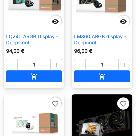


LQ240 ARGB Display -
LM360 ARGB display -
DeepCool
Deepcool
94,00 €
96,00 €




Aggiungi al carrello
Aggiungi al c


favorite_border
favorite_border