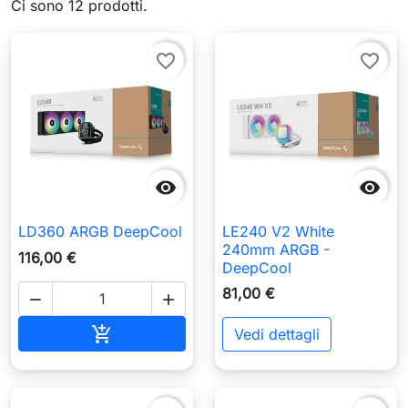
Ci sono 12 prodotti.
favorite_border
favorite_border


LD360 ARGB DeepCool
LE240 V2 White
240mm ARGB -
116,00 €
DeepCool
81,00 €


Aggiungi al carrello

Vedi dettagli