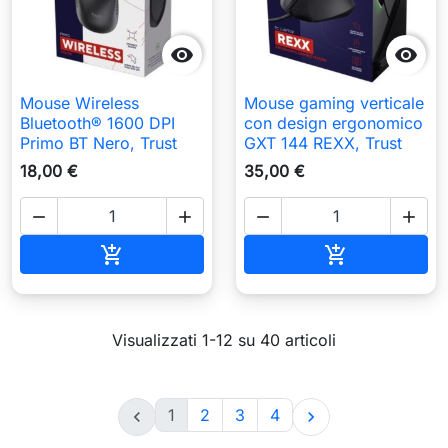


Mouse Wireless
Mouse gaming verticale
Bluetooth® 1600 DPI
con design ergonomico
Primo BT Nero, Trust
GXT 144 REXX, Trust
18,00 €
35,00 €




Aggiungi al carrello
Aggiungi al c


Visualizzati 1-12 su 40 articoli
1
2
3
4

