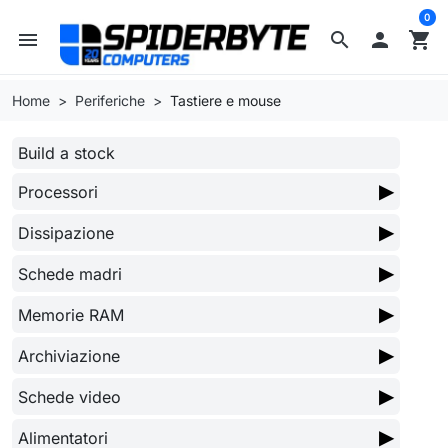
0
menu
search

shopping_cart
Home
Periferiche
Tastiere e mouse
Build a stock
▶
Processori
▶
Dissipazione
▶
Schede madri
▶
Memorie RAM
▶
Archiviazione
▶
Schede video
▶
Alimentatori