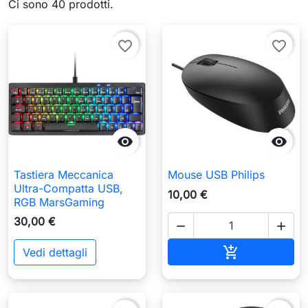
Ci sono 40 prodotti.
favorite_border
favorite_border


Tastiera Meccanica
Mouse USB Philips
Ultra-Compatta USB,
10,00 €
RGB MarsGaming
30,00 €


Aggiungi al c

Vedi dettagli