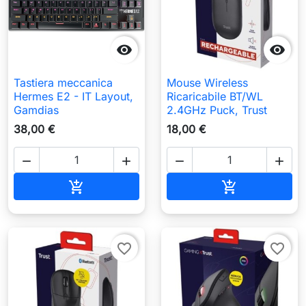


Tastiera meccanica
Mouse Wireless
Hermes E2 - IT Layout,
Ricaricabile BT/WL
Gamdias
2.4GHz Puck, Trust
38,00 €
18,00 €




Aggiungi al carrello
Aggiungi al c


favorite_border
favorite_border