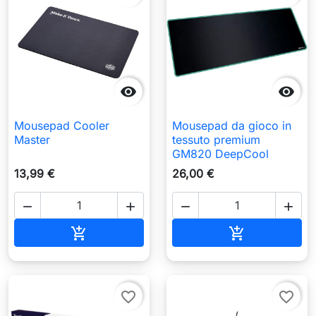


Mousepad Cooler
Mousepad da gioco in
Master
tessuto premium
GM820 DeepCool
13,99 €
26,00 €




Aggiungi al carrello
Aggiungi al c


favorite_border
favorite_border