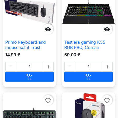


Primo keyboard and
Tastiera gaming K55
mouse set it Trust
RGB PRO, Corsair
14,99 €
59,00 €




Aggiungi al carrello
Aggiungi al c


favorite_border
favorite_border