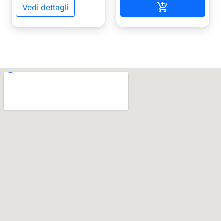
Aggiungi al ca

Vedi dettagli