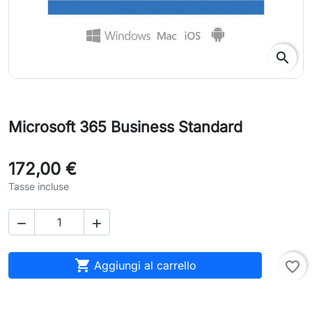
search
Microsoft 365 Business Standard
172,00 €
Tasse incluse



Aggiungi al carrello
favorite_border