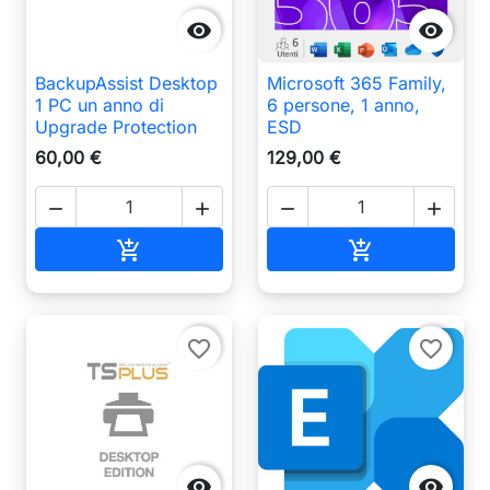


BackupAssist Desktop
Microsoft 365 Family,
1 PC un anno di
6 persone, 1 anno,
Upgrade Protection
ESD
60,00 €
129,00 €




Aggiungi al carrello
Aggiungi al ca


favorite_border
favorite_border

