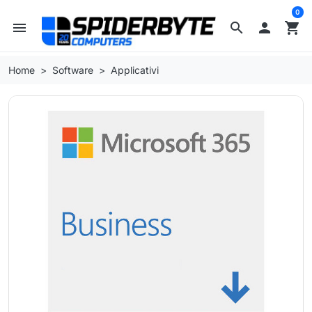
0
menu
search

shopping_cart
Home
Software
Applicativi