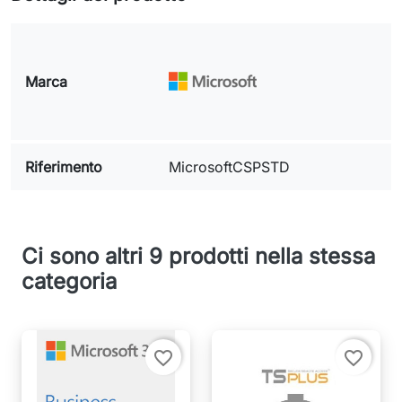
Marca
Riferimento
MicrosoftCSPSTD
Ci sono altri 9 prodotti nella stessa
categoria
favorite_border
favorite_border