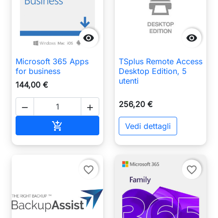


Microsoft 365 Apps
TSplus Remote Access
for business
Desktop Edition, 5
utenti
144,00 €
256,20 €


Aggiungi al carrello

Vedi dettagli
favorite_border
favorite_border