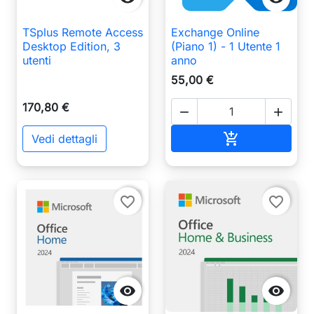
TSplus Remote Access
Exchange Online
Desktop Edition, 3
(Piano 1) - 1 Utente 1
utenti
anno
55,00 €
170,80 €


Aggiungi al ca

Vedi dettagli
favorite_border
favorite_border

