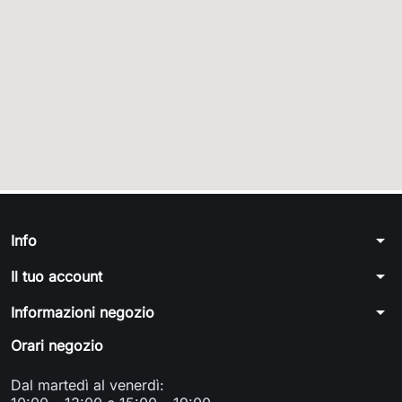
arrow_drop_down
Info
arrow_drop_down
Il tuo account
arrow_drop_down
Informazioni negozio
Orari negozio
Dal martedì al venerdì: