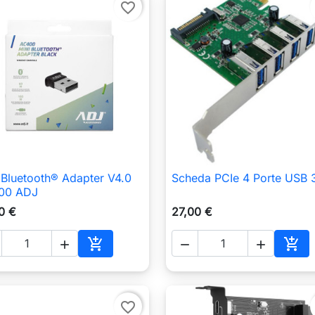
favorite_border
 Bluetooth® Adapter V4.0
Scheda PCIe 4 Porte USB 

Anteprima

Anteprima
00 ADJ
0 €
27,00 €





o
Aggiungi al carrello
Aggi
favorite_border