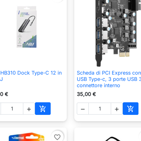
HB310 Dock Type-C 12 in
Scheda di PCI Express con

Anteprima

Anteprima
DJ
USB Type-c, 3 porte USB 3
connettore interno
0 €
35,00 €





o
Aggiungi al carrello
Aggi
favorite_border