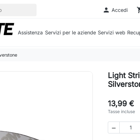

shopp
Accedi
Assistenza
Servizi per le aziende
Servizi web
Recup
lverstone
Light Str
Silverst
13,99 €
Tasse incluse
