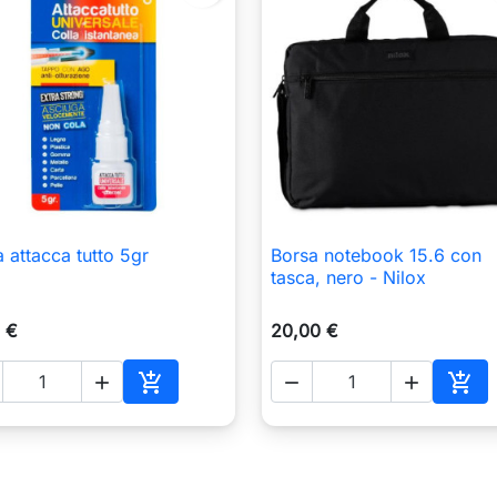
a attacca tutto 5gr
Borsa notebook 15.6 con

Anteprima

Anteprima
tasca, nero - Nilox
 €
20,00 €





o
Aggiungi al carrello
Aggi