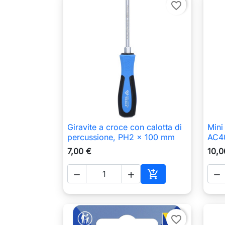
favorite_border
Giravite a croce con calotta di
Mini

Anteprima
percussione, PH2 x 100 mm
AC4
7,00 €
10,0




Aggiungi al carrell
favorite_border