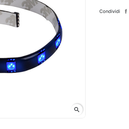
Condividi
search