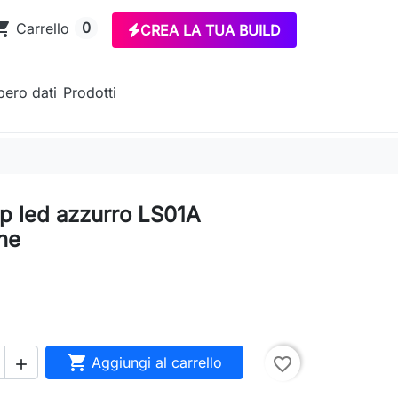
ing_cart
0
Carrello
CREA LA TUA BUILD
ero dati
Prodotti
ip led azzurro LS01A
one

Aggiungi al carrello
favorite_border
