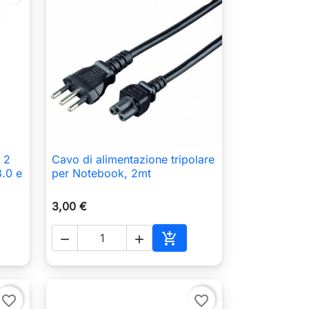
 2
Cavo di alimentazione tripolare

Anteprima
.0 e
per Notebook, 2mt
3,00 €



ungi al carrello
Aggiungi al carrello
favorite_border
favorite_border