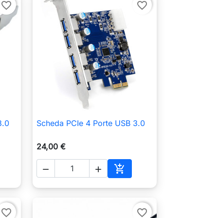
favorite_border
favorite_border
3.0
Scheda PCIe 4 Porte USB 3.0

Anteprima
24,00 €



ungi al carrello
Aggiungi al carrello
favorite_border
favorite_border