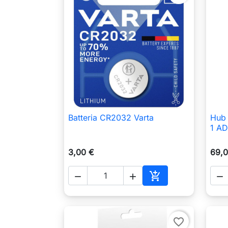
Batteria CR2032 Varta
Hub 

Anteprima
1 A
3,00 €
69,0




Aggiungi al carrell
favorite_border