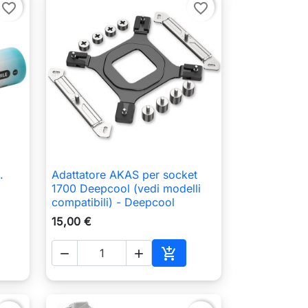
favorite_border
favorite_border
.
Adattatore AKAS per socket

Anteprima
1700 Deepcool (vedi modelli
compatibili) - Deepcool
15,00 €



ungi al carrello
Aggiungi al carrello