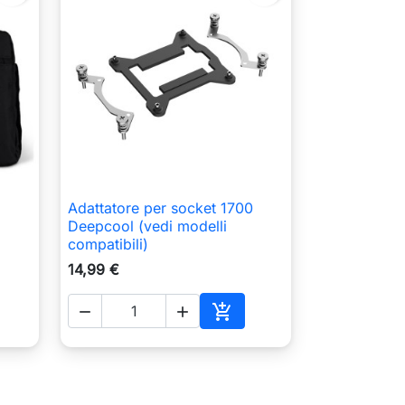
Adattatore per socket 1700

Anteprima
Deepcool (vedi modelli
compatibili)
14,99 €



ungi al carrello
Aggiungi al carrello