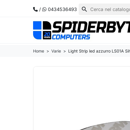
search
/
0434536493
Home
Varie
Light Strip led azzurro LS01A Si