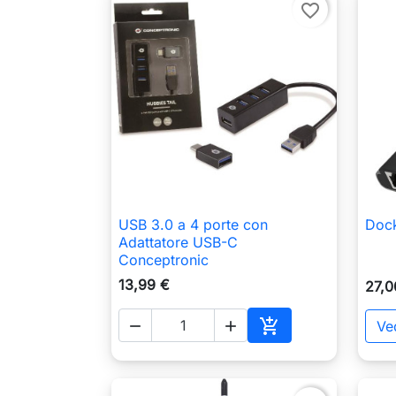
favorite_border
USB 3.0 a 4 porte con
Dock

Anteprima
Adattatore USB-C
Conceptronic
13,99 €
27,0

Ved


Aggiungi al carrell