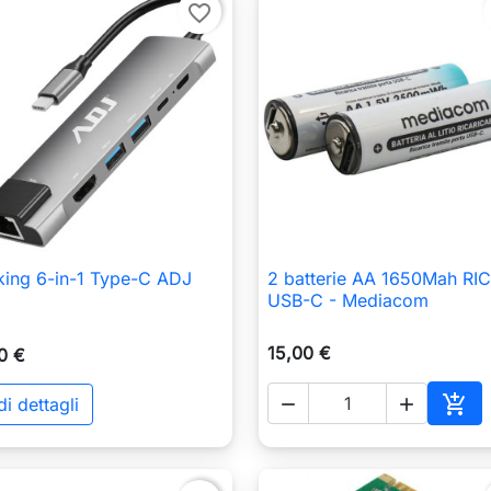
favorite_border
ing 6-in-1 Type-C ADJ
2 batterie AA 1650Mah RIC

Anteprima

Anteprima
USB-C - Mediacom
15,00 €
0 €

i dettagli


o
Aggi