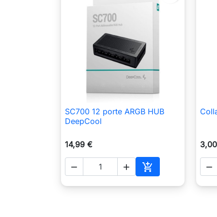
SC700 12 porte ARGB HUB
Coll

Anteprima
DeepCool
14,99 €
3,00




Aggiungi al carrell