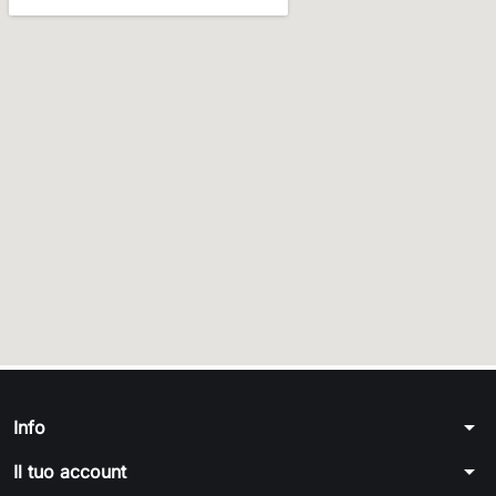
arrow_drop_down
Info
arrow_drop_down
Il tuo account