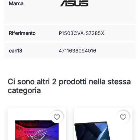
Marca
Riferimento
P1503CVA-S7285X
ean13
4711636094016
Ci sono altri 2 prodotti nella stessa
categoria
favorite_border
favorite_border